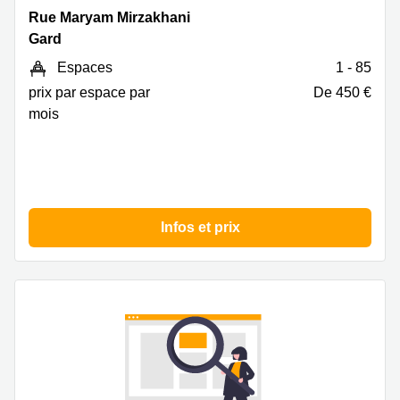
Rue
Rue Maryam Mirzakhani
Maryam
Gard
Mirzakhani,
Espaces
1 - 85
Gard
prix par espace par
De 450 €
mois
Infos et prix