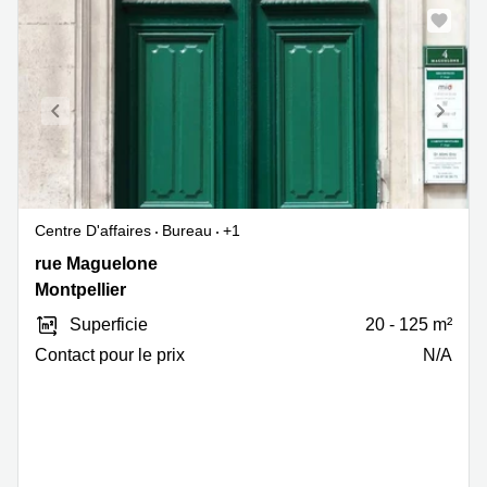
Centre D'affaires
Bureau
+1
4
rue Maguelone
rue
Montpellier
Maguelone,
Superficie
20 - 125 m²
Montpellier
Contact pour le prix
N/A