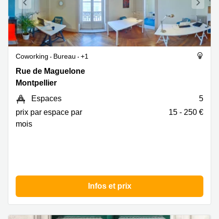
Coworking
Bureau
+1
4
Rue de Maguelone
Rue
Montpellier
de
Espaces
5
Maguelone,
Montpellier
prix par espace par
15 - 250 €
mois
Infos et prix