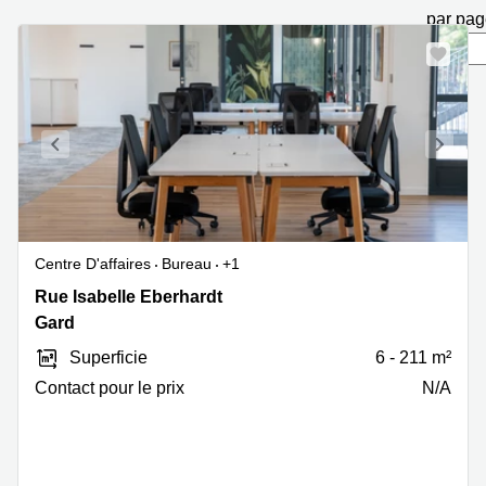
Marseille
Strasbourg
par pa
Centres
d'affaires
Toulouse
Coworking
Toulouse
Coworking
Nice
Centres
d'affaires
Centre D'affaires
Bureau
+1
Lyon
Rue
Rue Isabelle Eberhardt
Location
Isabelle
Gard
bureaux
Eberhardt
Paris
Superficie
6 - 211 m²
80,
Centre
Gard
Contact pour le prix
N/A
d'affaires
Montpellier