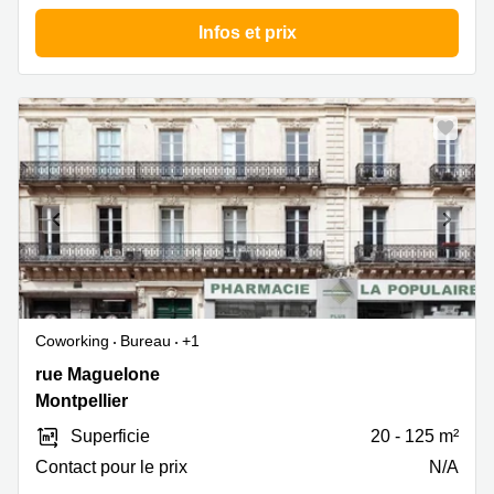
Infos et prix
Coworking
Bureau
+1
4
rue Maguelone
rue
Montpellier
Maguelone,
Superficie
20 - 125 m²
Montpellier
Contact pour le prix
N/A