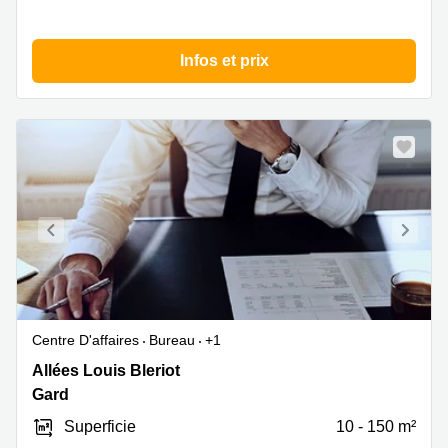
Infos et prix
Centre D'affaires
Bureau
+1
76
Allées Louis Bleriot
Allées
Gard
Louis
Superficie
10 - 150 m²
Bleriot,