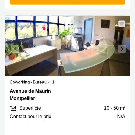
Coworking
Bureau
+1
28
Avenue de Maurin
Avenue
Montpellier
de
Superficie
10 - 50 m²
Maurin,
Montpellier
Contact pour le prix
N/A