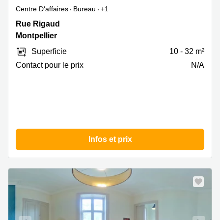
Centre D'affaires
Bureau
+1
Rue
Rue Rigaud
Rigaud
Montpellier
19,
Superficie
10 - 32 m²
Montpellier
Contact pour le prix
N/A
Infos et prix