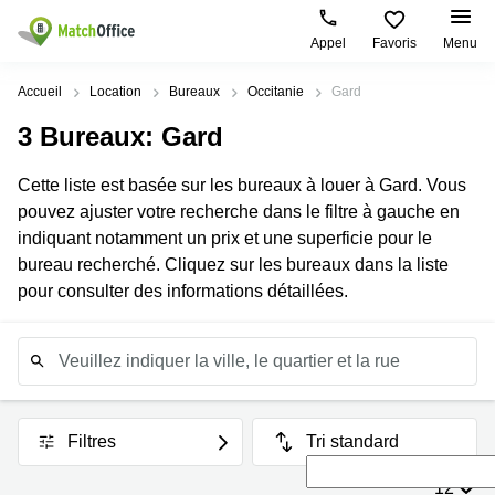
Appel
Favoris
Menu
Rechercher / publier
Accueil
Location
Bureaux
Occitanie
Gard
3
Bureaux
: Gard
Aide
Pages
Villes
Recherches
de
Populaires
populaires
Cette liste est basée sur les bureaux à louer à Gard. Vous
produits
Qui sommes-nous?
pouvez ajuster votre recherche dans le filtre à gauche en
Paris
Centres
Bureau
d'affaires
indiquant notamment un prix et une superficie pour le
Lille
Paris
Publier un local
bureau recherché. Cliquez sur les bureaux dans la liste
Centre
Lyon
d’affaires
Location
pour consulter des informations détaillées.
bureau
Connexion
Bordeaux
Coworking
Lille
Marseille
Salles
Coworking
de
Paris
Nantes
réunion
Coworking
Toulouse
Bureau
Filtres
Tri standard
Lyon
virtuel
Nice
Coworking
12