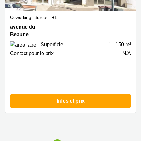
Coworking
Bureau
+1
11
avenue du
avenue
Beaune
du
Superficie
1 - 150 m²
8
septembre
Contact pour le prix
N/A
1944,
Beaune
Infos et prix