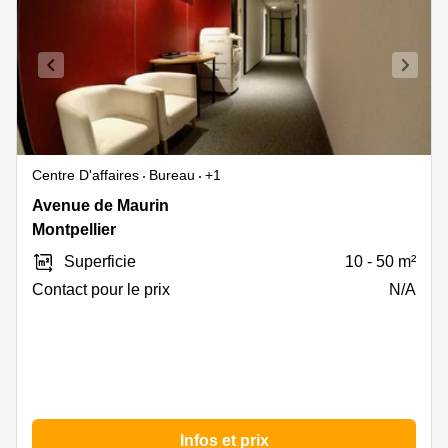
Centre D'affaires
Bureau
+1
28
Avenue de Maurin
Avenue
Montpellier
de
Superficie
10 - 50 m²
Maurin,
Montpellier
Contact pour le prix
N/A
Infos et prix