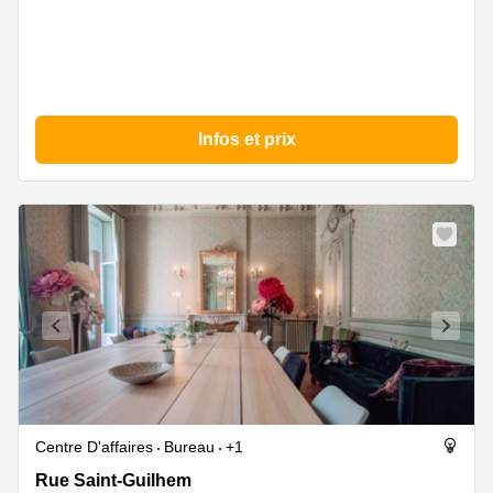
Infos et prix
Centre D'affaires
Bureau
+1
Rue
Rue Saint-Guilhem