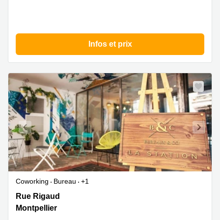
Infos et prix
Coworking
Bureau
+1
Rue
Rue Rigaud
Rigaud
Montpellier
19,