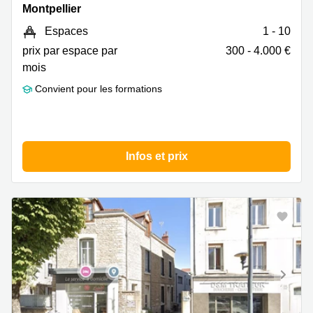
Saint-
Montpellier
Guilhem
Espaces
1 - 10
23,
Montpellier
prix par espace par
300 - 4.000 €
mois
Convient pour les formations
Infos et prix