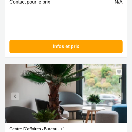
Gard
Contact pour le prix
N/A
Infos et prix
Centre D'affaires
Bureau
+1