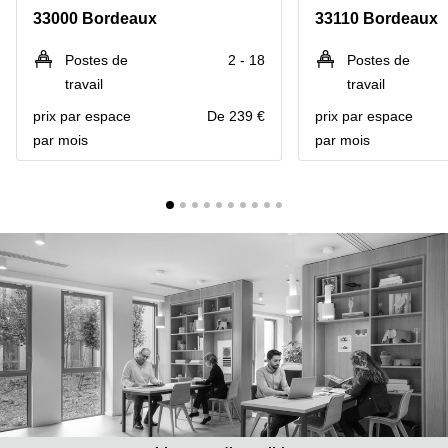
Marseille
Strasbourg
33000 Bordeaux
33110 Bordeaux
Centres
d'affaires
Postes de
2 - 18
Postes de
Toulouse
travail
travail
Coworking
prix par espace
De 239 €
prix par espace
Toulouse
par mois
par mois
Coworking
Nice
Centres
d'affaires
Lyon
Location
bureaux
Paris
Centre
d'affaires
Montpellier