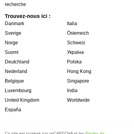
recherche
Trouvez-nous ici :
Danmark
Italia
Sverige
Österreich
Norge
Schweiz
Suomi
Україна
Deutchland
Polska
Nederland
Hong Kong
Belgique
Singapore
Luxembourg
India
United Kingdom
Worldwide
España
Ce site est protégé par reCAPTCHA et les
Règles de