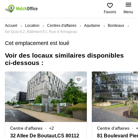
Favoris
Menu
Rechercher / publier
Accueil
Location
Centres d'affaires
Aquitaine
Bordeaux
Ilot Quai 8.2, Bâtiment E1, Rue d’Armagnac
Aide
Pages
Villes
Recherches
Cet emplacement est loué
de
Populaires
populaires
produits
Voir des locaux similaires disponibles
Qui sommes-nous?
Paris
Centres
ci-dessous :
Bureau
d'affaires
Lille
Paris
Publier un local
Centre
Lyon
d’affaires
Location
bureau
Prix
Bordeaux
Coworking
Lille
Marseille
Salles
Coworking
Connexion
de
Paris
Nantes
réunion
Coworking
Toulouse
Bureau
Lyon
Centre d'affaires
+2
Centre d'affaires
virtuel
Nice
Coworking
32 Allee De Boutaut,CS 80112