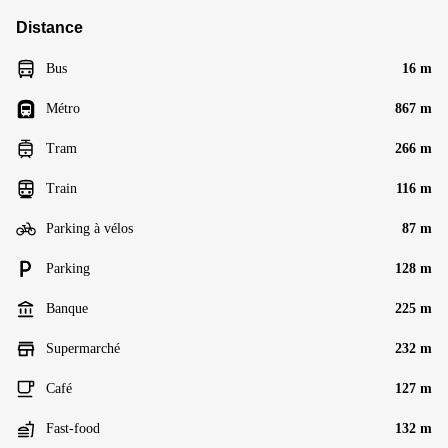
Distance
Bus
16 m
Métro
867 m
Tram
266 m
Train
116 m
Parking à vélos
87 m
Parking
128 m
Banque
225 m
Supermarché
232 m
Café
127 m
Fast-food
132 m