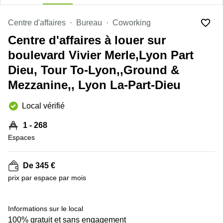
Marseille
Strasbourg
Centres
Centre d'affaires
Bureau
Coworking
d'affaires
Centre d'affaires à louer sur
Toulouse
boulevard Vivier Merle,Lyon Part
Coworking
Toulouse
Dieu, Tour To-Lyon,,Ground &
Coworking
Mezzanine,, Lyon La-Part-Dieu
Nice
Local vérifié
Centres
d'affaires
Lyon
1 - 268
Espaces
Location
bureaux
Paris
De 345 €
+ 7 images
Centre
prix par espace par mois
d'affaires
Montpellier
Informations sur le local
100% gratuit et sans engagement