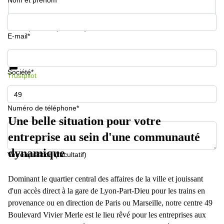
Nom et prénom*
Votre question (facultatif)
E-mail*
Informations et prix
Protection des données
Société*
Trustpilot
Numéro de téléphone*
Une belle situation pour votre
entreprise au sein d'une communauté
dynamique
Votre question (facultatif)
Dominant le quartier central des affaires de la ville et jouissant
d'un accès direct à la gare de Lyon-Part-Dieu pour les trains en
provenance ou en direction de Paris ou Marseille, notre centre 49
Boulevard Vivier Merle est le lieu rêvé pour les entreprises aux