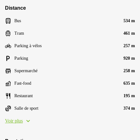
Distance
Bus
534 m
Tram
461 m
Parking à vélos
257 m
Parking
920 m
Supermarché
258 m
Fast-food
635 m
Restaurant
195 m
Salle de sport
374 m
Voir plus