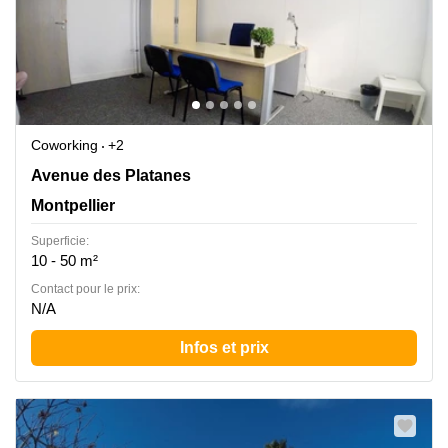
Coworking
+2
1280 av des platanes, future building 1, LATTES
Avenue des Platanes
Montpellier Agglomeration, Montpellier
Montpellier
Superficie:
10 - 50 m²
Contact pour le prix:
N/A
Infos et prix