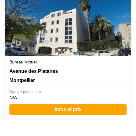
Bureau Virtuel
1280 av des platanes, future building 1, LATTES
Avenue des Platanes
Montpellier Agglomeration, Montpellier
Montpellier
Contact pour le prix:
N/A
Infos et prix