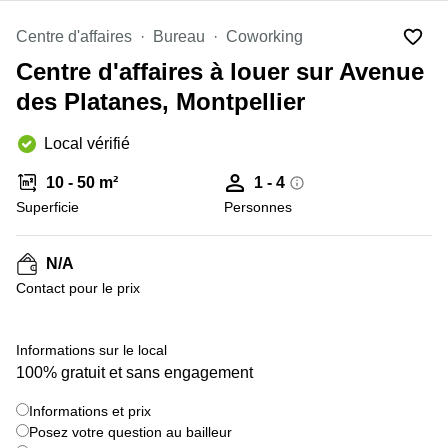
Marseille
Strasbourg
Centre d'affaires
Bureau
Coworking
Centres
d'affaires
Centre d'affaires à louer sur Avenue
Toulouse
des Platanes, Montpellier
Coworking
Toulouse
Local vérifié
Coworking
Nice
10 - 50 m²
1 - 4
Superficie
Personnes
Centres
d'affaires
Lyon
N/A
Location
Contact pour le prix
bureaux
Paris
+ 3 images
Informations sur le local
Centre
d'affaires
100% gratuit et sans engagement
Montpellier
Informations et prix
Posez votre question au bailleur