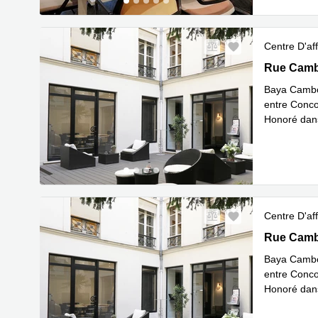
Centre D'aff
Rue Cambon
Rue Cambo
​Baya Cambo
entre Conco
Honoré dans
En savoir 
Centre D'aff
Rue Cambon
Rue Cambo
​Baya Cambo
entre Conco
Honoré dans
En savoir 