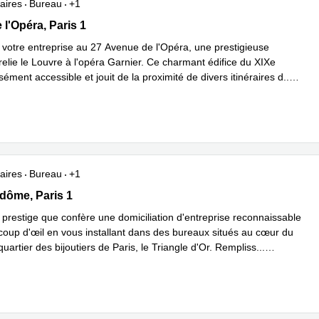
aires
Bureau
+1
e l'Opéra, Paris 1
l'Opéra, Paris 1
votre entreprise au 27 Avenue de l'Opéra, une prestigieuse
relie le Louvre à l'opéra Garnier. Ce charmant édifice du XIXe
isément accessible et jouit de la proximité de divers itinéraires d
...
plus
aires
Bureau
+1
endôme, Paris 1
dôme, Paris 1
 prestige que confère une domiciliation d'entreprise reconnaissable
coup d'œil en vous installant dans des bureaux situés au cœur du
quartier des bijoutiers de Paris, le Triangle d'Or. Rempliss
...
plus