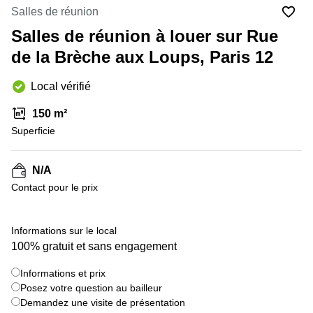
Marseille
Strasbourg
Salles de réunion
Centres
Salles de réunion à louer sur Rue
d'affaires
Toulouse
de la Brèche aux Loups, Paris 12
Coworking
Local vérifié
Toulouse
Coworking
150 m²
Nice
Superficie
Centres
d'affaires
N/A
Lyon
Contact pour le prix
Location
bureaux
Paris
+ 15 images
Informations sur le local
100% gratuit et sans engagement
Centre
d'affaires
Montpellier
Informations et prix
Posez votre question au bailleur
Demandez une visite de présentation