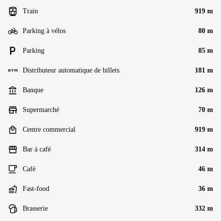
Train
919 m
Parking à vélos
80 m
Parking
85 m
Distributeur automatique de billets
181 m
Banque
126 m
Supermarché
70 m
Centre commercial
919 m
Bar à café
314 m
Café
46 m
Fast-food
36 m
Brasserie
332 m