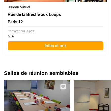
Bureau Virtuel
43 Rue de la Brèche aux Loups, Paris 12
Rue de la Brèche aux Loups
Paris 12
Contact pour le prix:
N/A
Infos et prix
Salles de réunion semblables