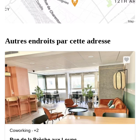
Autres endroits par cette adresse
Coworking
+2
43 Rue de la Brèche aux Loups, Paris 12
Rue de la Brèche aux Loups