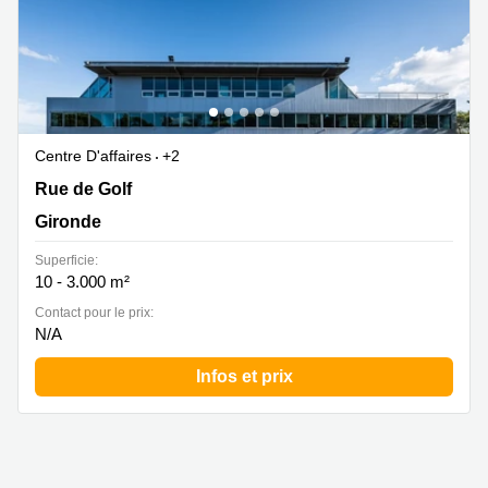
Centre D'affaires
+2
3 Rue de Golf , Gironde
Rue de Golf
Gironde
Superficie:
10 - 3.000 m²
Contact pour le prix:
N/A
Infos et prix