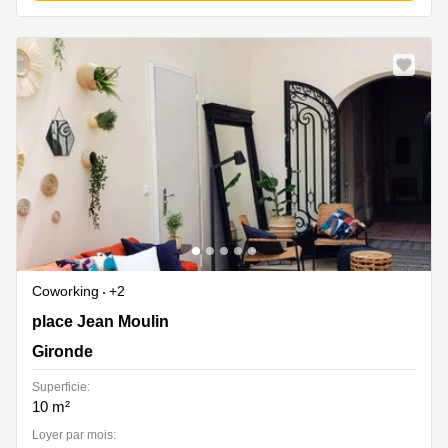
Coworking
+2
23 place Jean Moulin , Gironde
place Jean Moulin
Gironde
Superficie:
10 m²
Loyer par mois: