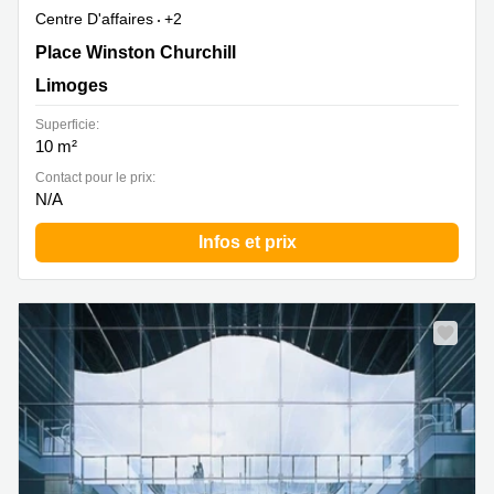
Centre D'affaires
+2
18 Place Winston Churchill, Limoges
Place Winston Churchill
Limoges
Superficie:
10 m²
Contact pour le prix:
N/A
Infos et prix