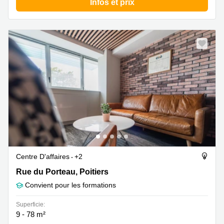
Infos et prix
Centre D'affaires
+2
Rue du Porteau 120, Poitiers
Rue du Porteau, Poitiers
Convient pour les formations
Superficie:
9 - 78 m²