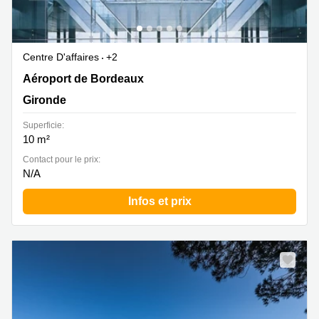
Centre D'affaires
+2
Aéroport de Bordeaux Espace affaires cedex 90,
Aéroport de Bordeaux
Gironde
Gironde
Superficie:
10 m²
Contact pour le prix:
N/A
Infos et prix