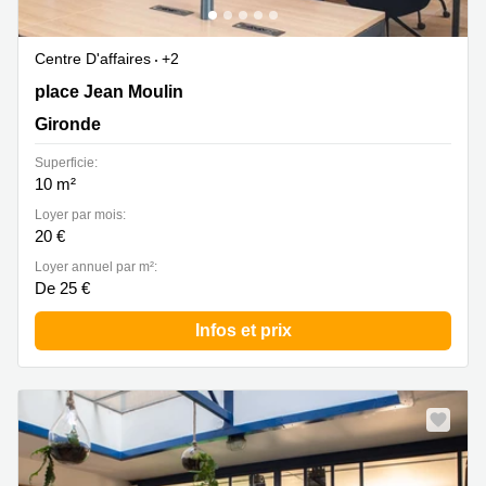
Centre D'affaires
+2
23 place Jean Moulin , Gironde
place Jean Moulin
Gironde
Superficie:
10 m²
Loyer par mois:
20 €
Loyer annuel par m²:
De 25 €
Infos et prix