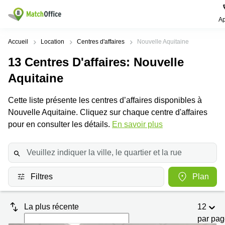
Ap
Rechercher / publier
Accueil
Location
Centres d'affaires
Nouvelle Aquitaine
13
Centres D'affaires
: Nouvelle
Aide
Pages
Villes
Recherches
de
Populaires
populaires
Aquitaine
produits
Qui sommes-nous?
Paris
Centres
Cette liste présente les centres d’affaires disponibles à
Bureau
d'affaires
Nouvelle Aquitaine. Cliquez sur chaque centre d'affaires
Lille
Paris
Publier un local
Centre
pour en consulter les détails.
En savoir plus
Lyon
d’affaires
Location
bureau
Prix
Bordeaux
Coworking
Lille
Marseille
Salles
Coworking
Connexion
de
Paris
Filtres
Plan
Nantes
réunion
Coworking
Toulouse
Bureau
Lyon
La plus récente
12
virtuel
Nice
Coworking
par pa