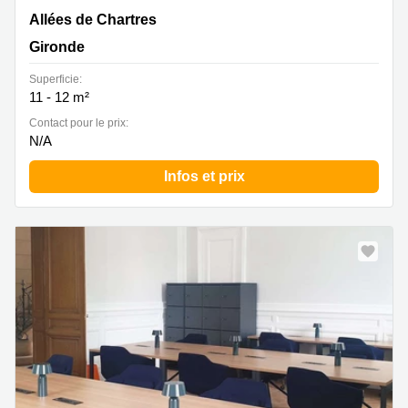
Allée de Chartres 7, Gironde
Allées de Chartres
Gironde
Superficie:
11 - 12 m²
Contact pour le prix:
N/A
Infos et prix