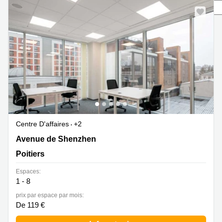
Marseille
Strasbourg
Centres
d'affaires
Toulouse
Coworking
Toulouse
Coworking
Nice
Centres
d'affaires
Lyon
Centre D'affaires
+2
8 Avenue de Shenzhen, Poitiers
Avenue de Shenzhen
Location
bureaux
Poitiers
Paris
Espaces:
Centre
1 - 8
d'affaires
Montpellier
prix par espace par mois:
De 119 €