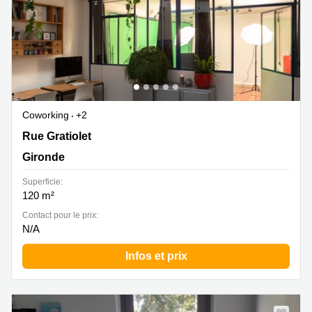
Coworking
+2
Rue Gratiolet 21, Gironde
Rue Gratiolet
Gironde
Superficie:
120 m²
Contact pour le prix:
N/A
Infos et prix