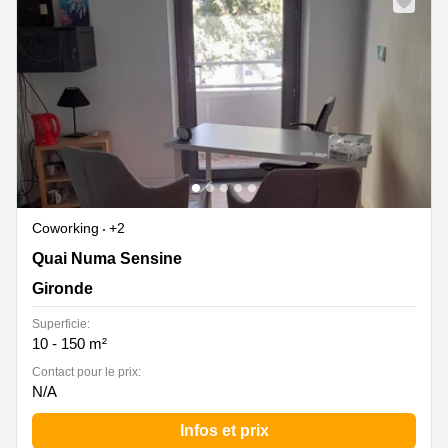
Coworking
+2
3 quai Numa Sensine, Gironde
Quai Numa Sensine
Gironde
Superficie:
10 - 150 m²
Contact pour le prix:
N/A
Infos et prix